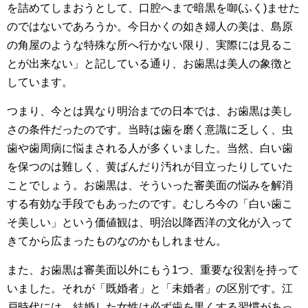
を詰めてしまおうとして、口腔へまで暗黒を啣(ふく)ませた
のではないであろうか。今日かくの如き婦人の美は、島原
の角屋のような特殊な所へ行かない限り、実際には見るこ
とが出来ない」と記している通り、お歯黒は美人の象徴と
しています。
つまり、今とは異なり明治までの日本では、お歯黒は美し
さの条件だったのです。当時は歯を磨く意識に乏しく、虫
歯や歯周病に悩まされる人が多くいました。当然、白い歯
を保つのは難しく、黄ばんだり汚れが目立ったりしていた
ことでしょう。お歯黒は、そういった審美面の悩みを解消
する有効な手段でもあったのです。むしろ今の「白い歯こ
そ美しい」という価値観は、明治以降西洋の文化が入って
きてから広まったものなのかもしれません。
また、お歯黒は審美面以外にもう1つ、重要な役割を持って
いました。それが「既婚者」と「未婚者」の区別です。江
戸時代には、結婚した女性は必ず歯を黒くする習慣があっ