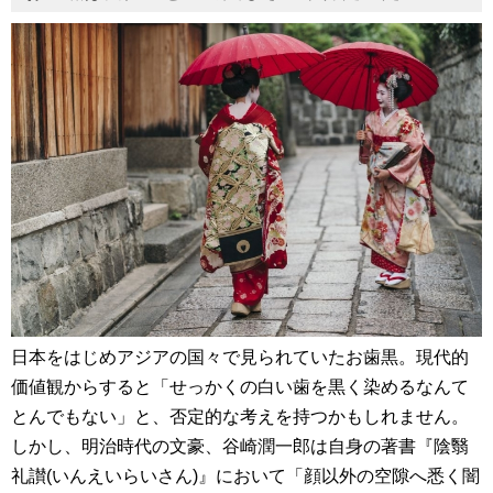
日本をはじめアジアの国々で見られていたお歯黒。現代的
価値観からすると「せっかくの白い歯を黒く染めるなんて
とんでもない」と、否定的な考えを持つかもしれません。
しかし、明治時代の文豪、谷崎潤一郎は自身の著書『陰翳
礼讃(いんえいらいさん)』において「顔以外の空隙へ悉く闇