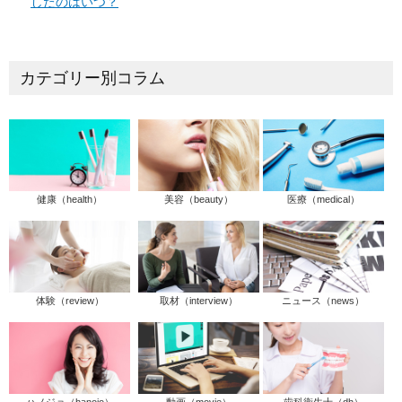
したのはいつ？
カテゴリー別コラム
健康（health）
美容（beauty）
医療（medical）
体験（review）
取材（interview）
ニュース（news）
ハノジョ（hanojo）
動画（movie）
歯科衛生士（dh）