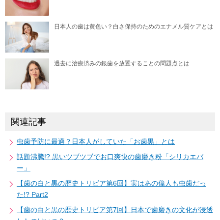
日本人の歯は黄色い？白さ保持のためのエナメル質ケアとは
過去に治療済みの銀歯を放置することの問題点とは
関連記事
虫歯予防に最適？日本人がしていた「お歯黒」とは
話題沸騰!? 黒いツブツブでお口爽快の歯磨き粉「シリカエバ
ー」
【歯の白と黒の歴史トリビア第6回】実はあの偉人も虫歯だっ
た!? Part2
【歯の白と黒の歴史トリビア第7回】日本で歯磨きの文化が浸透