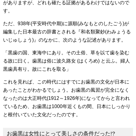
がありますが、どれも確たる証拠があるわけではないので
す。
ただ、938年(平安時代中期)に源順(みなもとのしたごう)が
編集した日本最古の辞書とされる『和名類聚鈔(わみょうる
いじゅしょう)』のなかに、次のような記述があります。
「黒歯の国、東海中にあり。その土俗、草を以て歯を染む
る故に曰く。歯黒は俗に波久路女 (はくろめ) と云ふ。婦人
黒歯具有り。故にこれを取る」
これを見れば、この時代にはすでにお歯黒の文化が日本に
あったことがわかるでしょう。お歯黒の風習が完全になく
なったのは大正時代(1912～1926年)になってからと言われ
ているため、お歯黒は1000年近くもの間、日本にしっかり
と根付いていた文化だったのです。
お歯黒は女性にとって美しさの条件だった!?