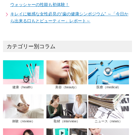
ウォッシャーの性能も初体験！
キレイに敏感な女性必見の“歯の健康シンポジウム” ～「今日か
ら出来る口もとビューティー」レポート～
カテゴリー別コラム
健康（health）
美容（beauty）
医療（medical）
体験（review）
取材（interview）
ニュース（news）