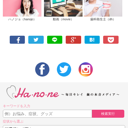
ハノジョ（hanojo）
動画（movie）
歯科衛生士（dh）
キーワードを入力
検索実行
症状から選ぶ