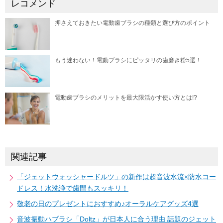
レコメンド
押さえておきたい電動歯ブラシの種類と選び方のポイント
もう迷わない！電動ブラシにピッタリの歯磨き粉5選！
電動歯ブラシのメリットを最大限活かす使い方とは!?
関連記事
「ジェットウォッシャードルツ」の新作は超音波水流×防水コー
ドレス！水洗浄で歯間もスッキリ！
敬老の日のプレゼントにおすすめ♪オーラルケアグッズ4選
音波振動ハブラシ「Doltz」が日本人に合う理由 話題のジェット